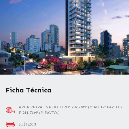
Ficha Técnica
ÁREA PRIVATIVA DO TIPO:
202,78M²
(3º AO 17º PAVTO.)
E
211,71M²
(2º PAVTO.)
SUÍTES:
3