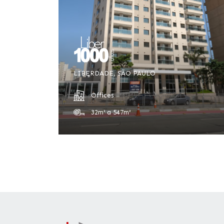
LIBERDADE, SÃO PAULO
Offices
32m² a 547m²