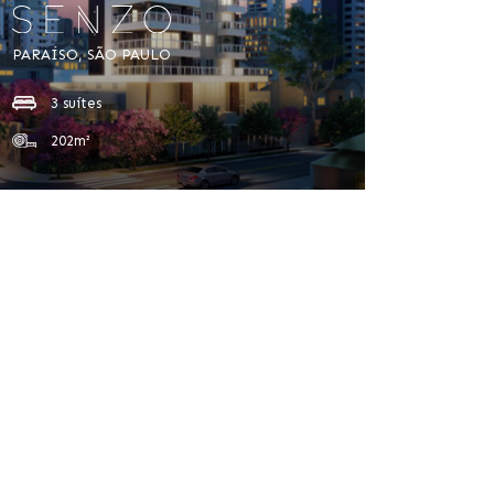
PARAÍSO, SÃO PAULO
3 suítes
202m²