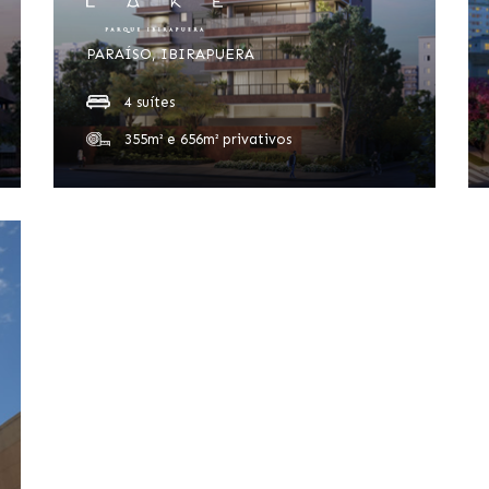
PARAÍSO, IBIRAPUERA
4 suítes
355m² e 656m² privativos